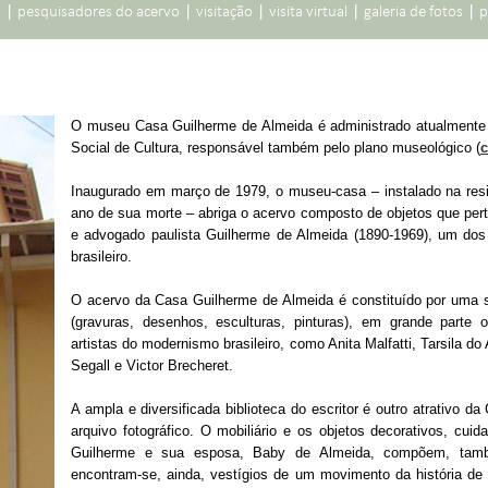
|
|
|
|
|
o
pesquisadores do acervo
visitação
visita virtual
galeria de fotos
p
O museu Casa Guilherme de Almeida é administrado atualmente p
Social de Cultura, responsável também pelo plano museológico (
c
Inaugurado em março de 1979, o museu-casa – instalado na resi
ano de sua morte – abriga o acervo composto de objetos que perte
e advogado paulista Guilherme de Almeida (1890-1969), um do
brasileiro.
O acervo da Casa Guilherme de Almeida é constituído por uma si
(gravuras, desenhos, esculturas, pinturas), em grande parte o
artistas do modernismo brasileiro, como Anita Malfatti, Tarsila do
Segall e Victor Brecheret.
A ampla e diversificada biblioteca do escritor é outro atrativo
arquivo fotográfico. O mobiliário e os objetos decorativos, cui
Guilherme e sua esposa, Baby de Almeida, compõem, tam
encontram-se, ainda, vestígios de um movimento da história de