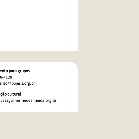
nto para grupos
68-4128
nto@poiesis.org.br
ão cultural
casaguilhermedealmeida.org.br