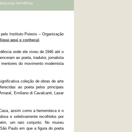
esquisas temáticas
elo Instituto Poiesis – Organização
lique aqui e conheça
).
dência onde ele viveu de 1946 até o
nceram ao poeta, tradutor, jornalista
s mentores do movimento modernista
gnificativa coleção de obras de arte
ferecidas ao poeta pelos principais
 Amaral, Emiliano di Cavalcanti, Lasar
 da Casa, assim como a hemeroteca e o
dadosa e seletivamente recolhidos por
bém, um raro conjunto. No museu
 São Paulo em que a figura do poeta