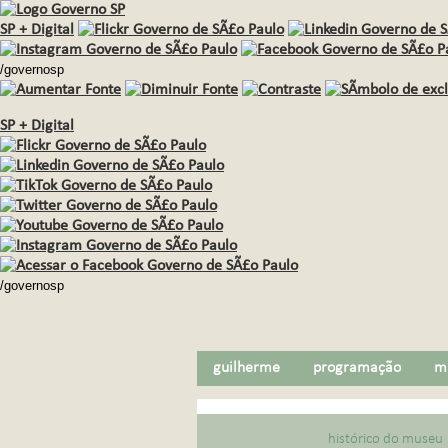
SP + Digital
/governosp
SP + Digital
/governosp
guilherme
programação
m
histórico do museu