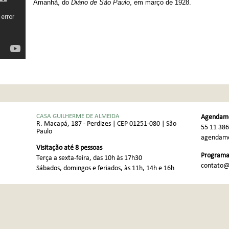
Amanhã, do
Diário de São Paulo
, em março de 1928.
CASA GUILHERME DE ALMEIDA
Agendame
R. Macapá, 187 - Perdizes | CEP 01251-080 | São
55 11 38
Paulo
agendame
Visitação até 8 pessoas
Programaç
Terça a sexta-feira, das 10h às 17h30
contato@
Sábados, domingos e feriados, às 11h, 14h e 16h