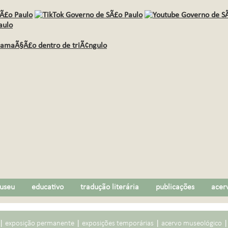
useu
educativo
tradução literária
publicações
acer
|
|
|
exposição permanente
exposições temporárias
acervo museológico