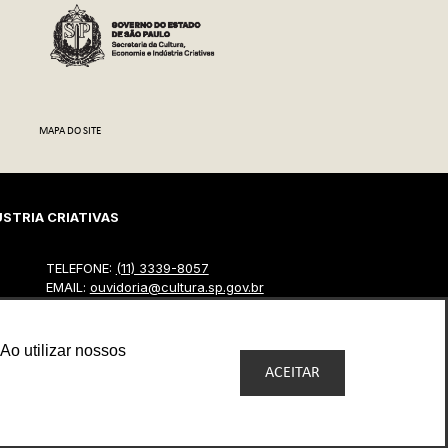
MAPA DO SITE
STRIA CRIATIVAS
TELEFONE:
(11) 3339-8057
EMAIL:
ouvidoria@cultura.sp.gov.br
ENDEREÇO ELETRÔNICO: clique abaixo
Ao utilizar nossos
ACEITAR