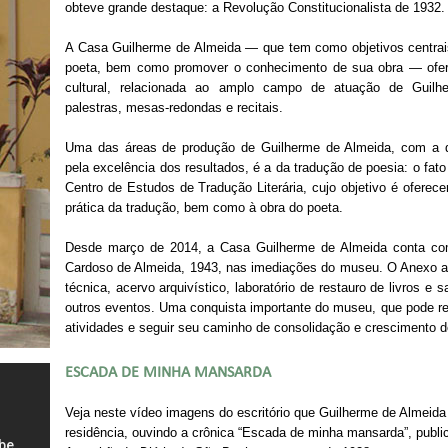
obteve grande destaque: a Revolução Constitucionalista de 1932.
A Casa Guilherme de Almeida — que tem como objetivos centrai
poeta, bem como promover o conhecimento de sua obra — ofer
cultural, relacionada ao amplo campo de atuação de Guilher
palestras, mesas-redondas e recitais.
Uma das áreas de produção de Guilherme de Almeida, com a qu
pela excelência dos resultados, é a da tradução de poesia: o fa
Centro de Estudos de Tradução Literária, cujo objetivo é oferecer
prática da tradução, bem como à obra do poeta.
Desde março de 2014, a Casa Guilherme de Almeida conta c
Cardoso de Almeida, 1943, nas imediações do museu. O Anexo abr
técnica, acervo arquivístico, laboratório de restauro de livros e
outros eventos. Uma conquista importante do museu, que pode rea
atividades e seguir seu caminho de consolidação e crescimento 
ESCADA DE MINHA MANSARDA
Veja neste vídeo imagens do escritório que Guilherme de Almeida
residência, ouvindo a crônica “Escada de minha mansarda”, publ