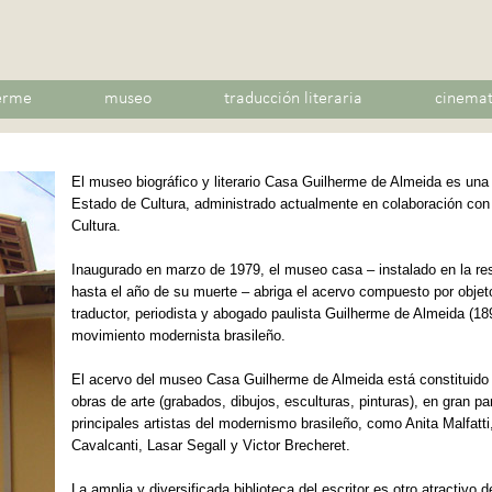
erme
museo
traducción literaria
cinema
El museo biográfico y literario Casa Guilherme de Almeida es una i
Estado de Cultura, administrado actualmente en colaboración con
Cultura.
Inaugurado en marzo de 1979, el museo casa – instalado en la re
hasta el año de su muerte – abriga el acervo compuesto por objet
traductor, periodista y abogado paulista Guilherme de Almeida (18
movimiento modernista brasileño.
El acervo del museo Casa Guilherme de Almeida está constituido p
obras de arte (grabados, dibujos, esculturas, pinturas), en gran par
principales artistas del modernismo brasileño, como Anita Malfatti
Cavalcanti, Lasar Segall y Victor Brecheret.
La amplia y diversificada biblioteca del escritor es otro atractivo