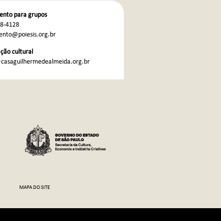
nto para grupos
68-4128
nto@poiesis.org.br
ão cultural
casaguilhermedealmeida.org.br
MAPA DO SITE