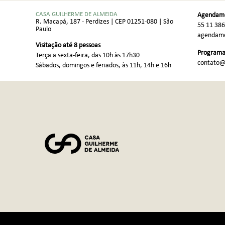
CASA GUILHERME DE ALMEIDA
Agendame
R. Macapá, 187 - Perdizes | CEP 01251-080 | São
55 11 38
Paulo
agendame
Visitação até 8 pessoas
Programaç
Terça a sexta-feira, das 10h às 17h30
contato@
Sábados, domingos e feriados, às 11h, 14h e 16h